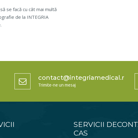
 să se facă cu cât mai multă
ecografie de la INTEGRIA
.
contact@integriamedical.ro
Trimite-ne un mesaj
ICII
SERVICII DECON
CAS