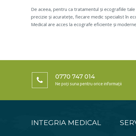
De aceea, pentru ca tratamentul și ecografiile tale
precizie și acuratețe, fiecare medic specialist în 
Medical are acces la ecografe eficiente și moderne
0770 747 014
Ne poți suna pentru orice informații
INTEGRIA MEDICAL
SERV