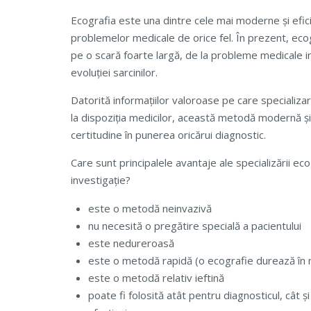
Ecografia este una dintre cele mai moderne și efi
problemelor medicale de orice fel. În prezent, eco
pe o scară foarte largă, de la probleme medicale i
evoluției sarcinilor.
Datorită informațiilor valoroase pe care specializ
la dispoziția medicilor, această metodă modernă ș
certitudine în punerea oricărui diagnostic.
Care sunt principalele avantaje ale specializării e
investigație?
este o metodă neinvazivă
nu necesită o pregătire specială a pacientului
este nedureroasă
este o metodă rapidă (o ecografie durează în
este o metodă relativ ieftină
poate fi folosită atât pentru diagnosticul, cât 