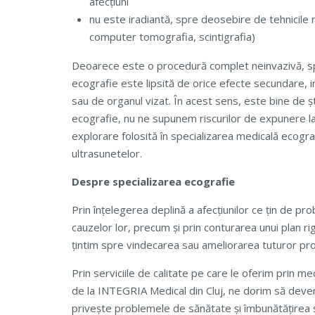
afecțiuni
nu este iradiantă, spre deosebire de tehnicile r
computer tomografia, scintigrafia)
Deoarece este o procedură complet neinvazivă, sp
ecografie este lipsită de orice efecte secundare, i
sau de organul vizat. În acest sens, este bine de ș
ecografie, nu ne supunem riscurilor de expunere la
explorare folosită în specializarea medicală ecogra
ultrasunetelor.
Despre specializarea ecografie
Prin înțelegerea deplină a afecțiunilor ce țin de pro
cauzelor lor, precum și prin conturarea unui plan r
țintim spre vindecarea sau ameliorarea tuturor pr
Prin serviciile de calitate pe care le oferim prin med
de la INTEGRIA Medical din Cluj, ne dorim să deve
privește problemele de sănătate și îmbunătățirea st