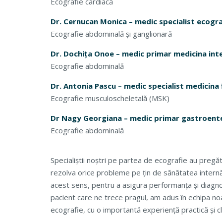
Ecografie cardiacă
Dr. Cernucan Monica – medic specialist ecogra
Ecografie abdominală și ganglionară
Dr. Dochița Onoe – medic primar medicina int
Ecografie abdominală
Dr. Antonia Pascu – medic specialist medicina f
Ecografie musculoscheletală (MSK)
Dr Nagy Georgiana – medic primar gastroent
Ecografie abdominală
Specialiștii noștri pe partea de ecografie au pregăt
rezolva orice probleme pe țin de sănătatea internă ș
acest sens, pentru a asigura performanța și diagno
pacient care ne trece pragul, am adus în echipa noas
ecografie, cu o importantă experiență practică și cl