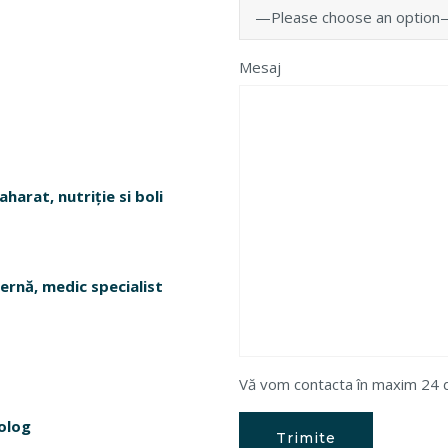
—Please choose an option
Mesaj
harat, nutriție si boli
ernă, medic specialist
Vă vom contacta în maxim 24 de 
iolog