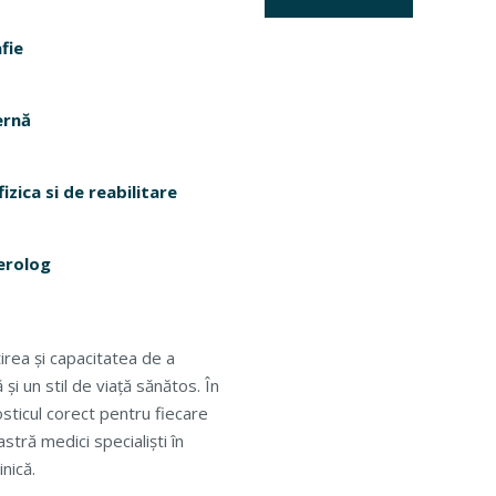
fie
ernă
izica si de reabilitare
erolog
irea și capacitatea de a
i un stil de viață sănătos. În
sticul corect pentru fiecare
tră medici specialiști în
inică.