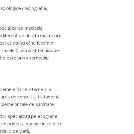
adiologice (radiografia,
ecializarea medicală
ndiferent de durata examinării
tiut că atunci când facem o
 razele X, întrucât tehnica de
fie este prin intermediul
blemele fizice interne și a
iguros de consult și tratament,
oblemelor tale de sănătate.
icii specializați pe ecografie
nim prima ta opțiune în ceea ce
ilului de viață.