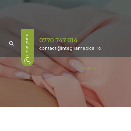
Sună acum
0770 747 014
contact@integriamedical.ro
Ecografie