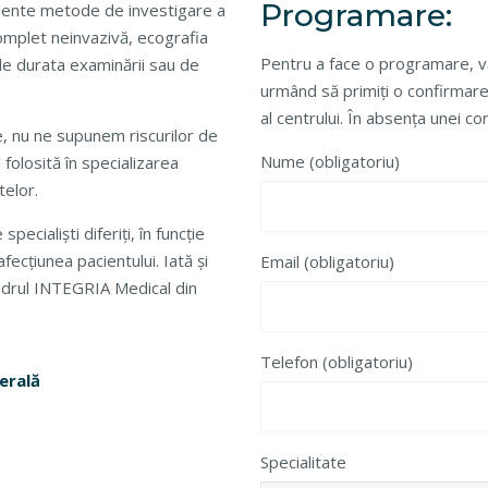
Programare:
ciente metode de investigare a
omplet neinvazivă, ecografia
Pentru a face o programare, v
de durata examinării sau de
urmând să primiți o confirmare
al centrului. În absența unei c
e, nu ne supunem riscurilor de
Nume (obligatoriu)
folosită în specializarea
telor.
cialiști diferiți, în funcție
fecțiunea pacientului. Iată și
Email (obligatoriu)
cadrul INTEGRIA Medical din
Telefon (obligatoriu)
erală
Specialitate