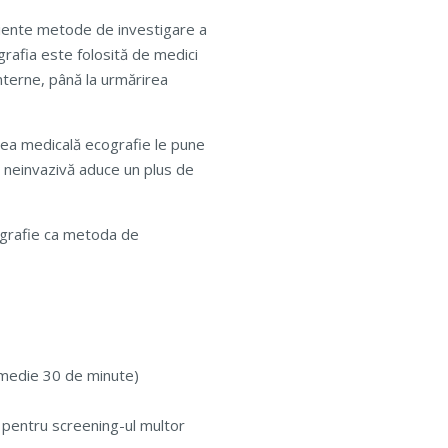
ciente metode de investigare a
grafia este folosită de medici
nterne, până la urmărirea
area medicală ecografie le pune
i neinvazivă aduce un plus de
cografie ca metoda de
 medie 30 de minute)
și pentru screening-ul multor