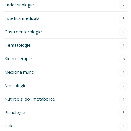
Endocrinologie
2
Estetică medicală
3
Gastroenterologie
1
Hematologie
1
Kinetoterapie
8
Medicina muncii
1
Neurologie
2
Nutriție și boli metabolice
1
Psihologie
5
Utile
1