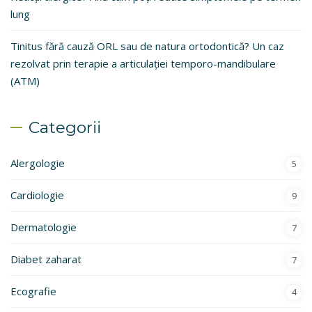
lung
Tinitus fără cauză ORL sau de natura ortodontică? Un caz
rezolvat prin terapie a articulației temporo-mandibulare
(ATM)
Categorii
Alergologie
5
Cardiologie
9
Dermatologie
7
Diabet zaharat
7
Ecografie
4