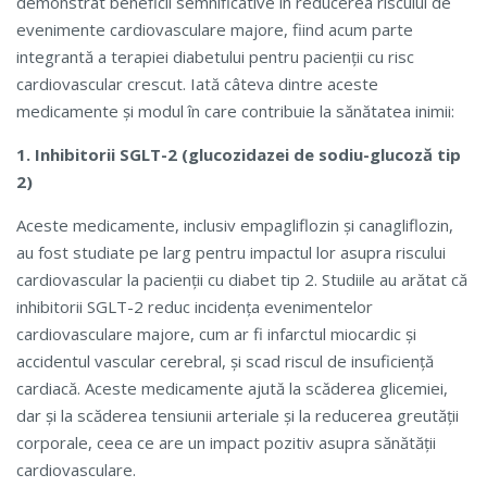
demonstrat beneficii semnificative în reducerea riscului de
evenimente cardiovasculare majore, fiind acum parte
integrantă a terapiei diabetului pentru pacienții cu risc
cardiovascular crescut. Iată câteva dintre aceste
medicamente și modul în care contribuie la sănătatea inimii:
1. Inhibitorii SGLT-2 (glucozidazei de sodiu-glucoză tip
2)
Aceste medicamente, inclusiv empagliflozin și canagliflozin,
au fost studiate pe larg pentru impactul lor asupra riscului
cardiovascular la pacienții cu diabet tip 2. Studiile au arătat că
inhibitorii SGLT-2 reduc incidența evenimentelor
cardiovasculare majore, cum ar fi infarctul miocardic și
accidentul vascular cerebral, și scad riscul de insuficiență
cardiacă. Aceste medicamente ajută la scăderea glicemiei,
dar și la scăderea tensiunii arteriale și la reducerea greutății
corporale, ceea ce are un impact pozitiv asupra sănătății
cardiovasculare.