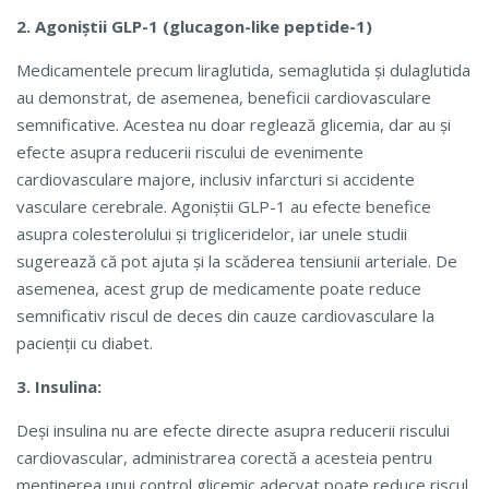
2. Agoniștii GLP-1 (glucagon-like peptide-1)
Medicamentele precum liraglutida, semaglutida și dulaglutida
au demonstrat, de asemenea, beneficii cardiovasculare
semnificative. Acestea nu doar reglează glicemia, dar au și
efecte asupra reducerii riscului de evenimente
cardiovasculare majore, inclusiv infarcturi si accidente
vasculare cerebrale. Agoniștii GLP-1 au efecte benefice
asupra colesterolului și trigliceridelor, iar unele studii
sugerează că pot ajuta și la scăderea tensiunii arteriale. De
asemenea, acest grup de medicamente poate reduce
semnificativ riscul de deces din cauze cardiovasculare la
pacienții cu diabet.
3. Insulina:
Deși insulina nu are efecte directe asupra reducerii riscului
cardiovascular, administrarea corectă a acesteia pentru
menținerea unui control glicemic adecvat poate reduce riscul