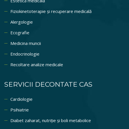
Estetică medicală
Fiziokinetoterapie și recuperare medicală
Alergologie
Ecografie
Medicina muncii
Endocrinologie
Recoltare analize medicale
SERVICII DECONTATE CAS
Cardiologie
Psihiatrie
Diabet zaharat, nutriție și boli metabolice