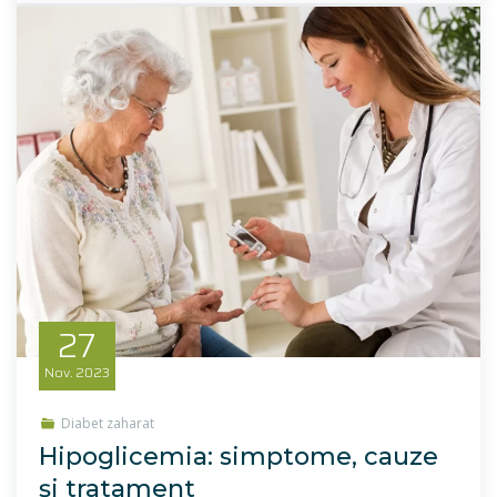
27
Nov.
2023
Diabet zaharat
Hipoglicemia: simptome, cauze
și tratament