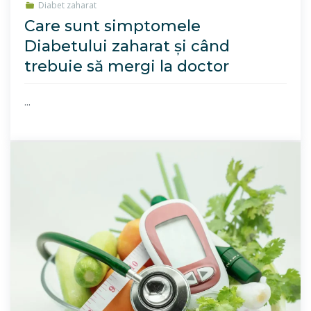
Diabet zaharat
Care sunt simptomele
Diabetului zaharat și când
trebuie să mergi la doctor
...