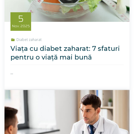
5
Nov.
2025
Diabet zaharat
Viața cu diabet zaharat: 7 sfaturi
pentru o viață mai bună
...