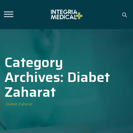
Category
Archives:
Diabet
Zaharat
Diabet Zaharat