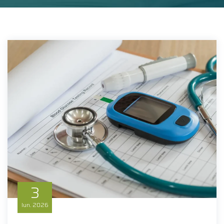
3
Iun.
2026