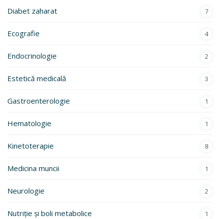
Diabet zaharat
7
Ecografie
4
Endocrinologie
2
Estetică medicală
3
Gastroenterologie
1
Hematologie
1
Kinetoterapie
8
Medicina muncii
1
Neurologie
2
Nutriție și boli metabolice
1