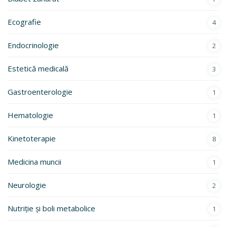
Ecografie
4
Endocrinologie
2
Estetică medicală
3
Gastroenterologie
1
Hematologie
1
Kinetoterapie
8
Medicina muncii
1
Neurologie
2
Nutriție și boli metabolice
1