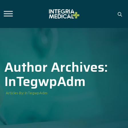
Author Archives:
InTegwpAdm
Articles By: InTegwpAdm