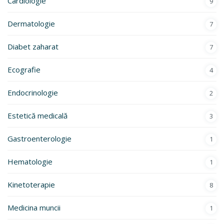
Cardiologie
9
Dermatologie
7
Diabet zaharat
7
Ecografie
4
Endocrinologie
2
Estetică medicală
3
Gastroenterologie
1
Hematologie
1
Kinetoterapie
8
Medicina muncii
1