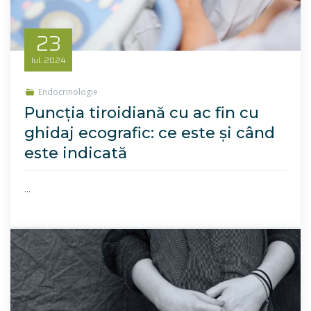
23
Iul.
2024
Endocrinologie
Puncția tiroidiană cu ac fin cu
ghidaj ecografic: ce este și când
este indicată
...